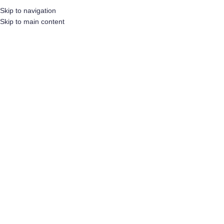
bridal white
Skip to navigation
Skip to main content
Categorieën
Home
/
Producten getagged “bridal white”
Toont alle 3 resultaten
Toon sidebar
768 – DC Exclusive Lint 16 mm –
Bridal white
Inloggen om de prijzen te zien
732 – DC Exclusive Lint 40 mm –
Bridal white
Inloggen om de prijzen te zien