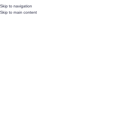
goud
Skip to navigation
Skip to main content
Categorieën
Home
/
Producten getagged “goud”
Toont alle 6 resultaten
Toon sidebar
75 – Ribbon goud 180m Citizen
(niet voor de DC Lintenprinter)
Inloggen om de prijzen te zien
738 – DC Exclusive Lint 40 mm –
Goud
Inloggen om de prijzen te zien