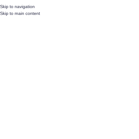
Skip to navigation
Skip to main content
HOME
OVER ONS
WAAROM ON
ONZE PRODUCTEN
DC EXCLUSIVE LINT
DC EXCLUSIV
154 Producten
5 Producten
FILTER OP PRIJS
Home
/
Producten ge