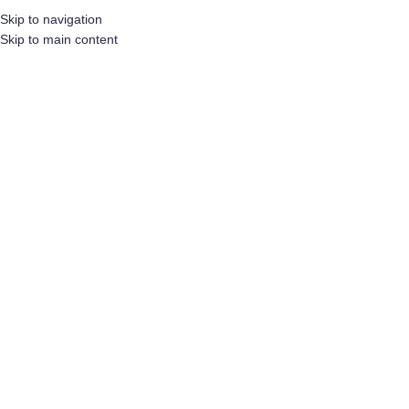
Home
/
DC Satijn Lint
/
DC Satijn Lint 70 mm
Skip to navigation
Skip to main content
Klik om te vergroten